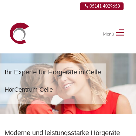
05141 4029658
Menü
HörCentrum
Celle
Ihr Experte für Hörgeräte in Celle
HörCentrum Celle
Moderne und leistungsstarke Hörgeräte